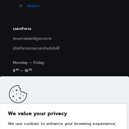
ศิษย์เก่า
เวลาทำการ
คณะการแพทย์บูรณาการ
เปิดทำการตามเวลาดังต่อไปนี้
Monday – Friday:
30
30
8
– 16
Saturday (Clinic&Spa):
30
00
8
– 17
We value your privacy
เว็บไซต์นี้มีการจัดเก็บคุกกี้เพื่อมอบประสบการณ์การใช้งานเว็บไซต์ของ
คุณให้ดียิ่งขึ้น รวมถึงให้เราสามารถมอบข้อเสนอ กิจกรรมส่งเสริมการ
We use cookies to enhance your browsing experience,
ขาย เลือกเนื้อหาที่เหมาะสมให้กับคุณอย่างเป็นส่วนตัว ท่านสามารถศึกษา