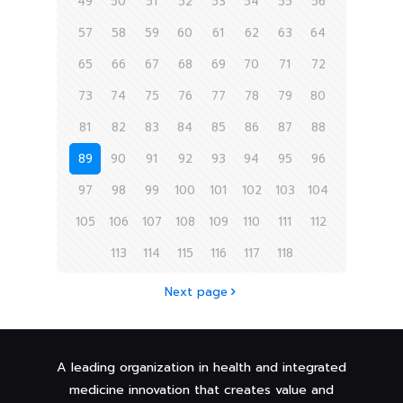
49
50
51
52
53
54
55
56
57
58
59
60
61
62
63
64
65
66
67
68
69
70
71
72
73
74
75
76
77
78
79
80
81
82
83
84
85
86
87
88
89
90
91
92
93
94
95
96
97
98
99
100
101
102
103
104
105
106
107
108
109
110
111
112
113
114
115
116
117
118
Next page
A leading organization in health and integrated
medicine innovation that creates value and