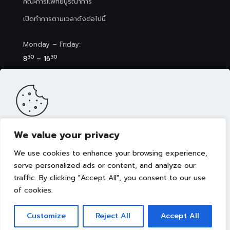
คณะการแพทย์บูรณาการ
เปิดทำการตามเวลาดังต่อไปนี้
Monday – Friday:
30
30
8
– 16
Saturday (Clinic&Spa):
30
00
8
– 17
We value your privacy
เว็บไซต์นี้มีการจัดเก็บคุกกี้เพื่อมอบประสบการณ์การใช้งานเว็บไซต์ของ
คุณให้ดียิ่งขึ้น รวมถึงให้เราสามารถมอบข้อเสนอ กิจกรรมส่งเสริมการ
We use cookies to enhance your browsing experience,
ขาย เลือกเนื้อหาที่เหมาะสมให้กับคุณอย่างเป็นส่วนตัว ท่านสามารถศึกษา
นโยบายการใช้คุกกี้ (Cookies Policy)
ได้ที่ลิงค์นี้ การใช้งานเว็บไซต์นี้
serve personalized ads or content, and analyze our
เป็นการยอมรับข้อกำหนดและยินยอมให้เราจัดเก็บคุ้กกี้ตามนโยบายที่แจ้ง
traffic. By clicking "Accept All", you consent to our use
Copyright © 2022 คณะการแพทย์บูรณาการ มหาวิทยาลัย
ในเบื้องต้น
เทคโนโลยีราชมงคลธัญบุรี
of cookies.
ยอมรับ
Customize
Reject All
Accept All