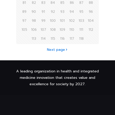
81
82
83
84
85
86
87
88
89
90
91
92
93
94
95
96
97
98
99
100
101
102
103
104
105
106
107
108
109
110
111
112
113
114
115
116
117
118
Next page
A leading organization in health and integrated
medicine innovation that creates value and
excellence for society by 2027.