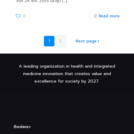
วันที่ 24 พ.ค. 2555 ประชุม
[…]
0
Read more
1
2
Next page
A leading organization in health and integrated
medicine innovation that creates value and
excellence for society by 2027.
ติดต่อเรา