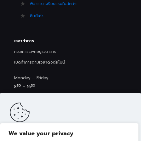
พิจารณาจริยธรรมในสัตว์ฯ
ศิษย์เก่า
เวลาทำการ
คณะการแพทย์บูรณาการ
เปิดทำการตามเวลาดังต่อไปนี้
Monday – Friday:
30
30
8
– 16
Saturday (Clinic&Spa):
30
00
8
– 17
We value your privacy
เว็บไซต์นี้มีการจัดเก็บคุกกี้เพื่อมอบประสบการณ์การใช้งานเว็บไซต์ของ
คุณให้ดียิ่งขึ้น รวมถึงให้เราสามารถมอบข้อเสนอ กิจกรรมส่งเสริมการ