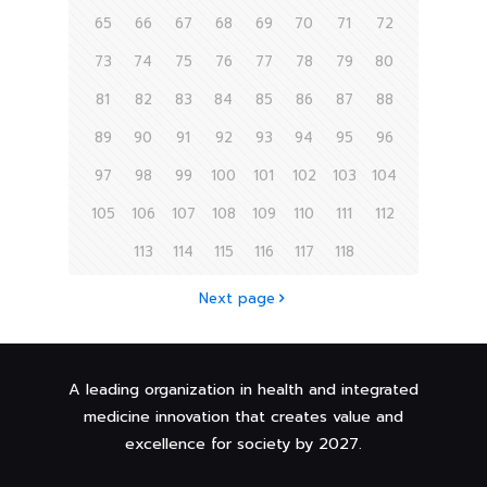
65
66
67
68
69
70
71
72
73
74
75
76
77
78
79
80
81
82
83
84
85
86
87
88
89
90
91
92
93
94
95
96
97
98
99
100
101
102
103
104
105
106
107
108
109
110
111
112
113
114
115
116
117
118
Next page
A leading organization in health and integrated
medicine innovation that creates value and
excellence for society by 2027.