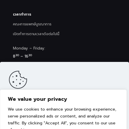
เวลาทำการ
คณะการแพทย์บูรณาการ
เปิดทำการตามเวลาดังต่อไปนี้
Monday – Friday:
30
30
8
– 16
Saturday (Clinic&Spa):
30
00
8
– 17
We value your privacy
เว็บไซต์นี้มีการจัดเก็บคุกกี้เพื่อมอบประสบการณ์การใช้งานเว็บไซต์ของ
คุณให้ดียิ่งขึ้น รวมถึงให้เราสามารถมอบข้อเสนอ กิจกรรมส่งเสริมการ
We use cookies to enhance your browsing experience,
ขาย เลือกเนื้อหาที่เหมาะสมให้กับคุณอย่างเป็นส่วนตัว ท่านสามารถศึกษา
นโยบายการใช้คุกกี้ (Cookies Policy)
ได้ที่ลิงค์นี้ การใช้งานเว็บไซต์นี้
serve personalized ads or content, and analyze our
เป็นการยอมรับข้อกำหนดและยินยอมให้เราจัดเก็บคุ้กกี้ตามนโยบายที่แจ้ง
traffic. By clicking "Accept All", you consent to our use
Copyright © 2022 คณะการแพทย์บูรณาการ มหาวิทยาลัย
ในเบื้องต้น
เทคโนโลยีราชมงคลธัญบุรี