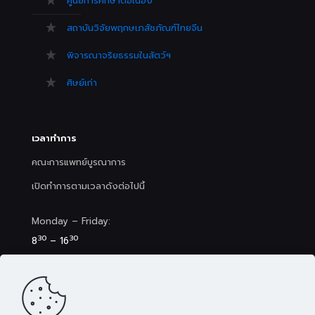
ศูนย์การศึกษาต่อเนื่อง
สถาบันวิจัยพฤกษเภสัชภัณฑ์ไทยจีน
พิจารณาจริยธรรมในสัตว์ฯ
ศิษย์เก่า
เวลาทำการ
คณะการแพทย์บูรณาการ
เปิดทำการตามเวลาดังต่อไปนี้
Monday – Friday:
30
30
8
– 16
Saturday (Clinic&Spa):
30
00
8
– 17