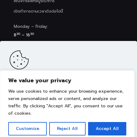
คณะการแพทย์บูรณาการ
เปิดทำการตามเวลาดังต่อไปนี้
Monday – Friday:
30
30
8
– 16
Saturday (Clinic&Spa):
30
00
8
– 17
We value your privacy
เว็บไซต์นี้มีการจัดเก็บคุกกี้เพื่อมอบประสบการณ์การใช้งานเว็บไซต์ของ
คุณให้ดียิ่งขึ้น รวมถึงให้เราสามารถมอบข้อเสนอ กิจกรรมส่งเสริมการ
We use cookies to enhance your browsing experience,
ขาย เลือกเนื้อหาที่เหมาะสมให้กับคุณอย่างเป็นส่วนตัว ท่านสามารถศึกษา
นโยบายการใช้คุกกี้ (Cookies Policy)
ได้ที่ลิงค์นี้ การใช้งานเว็บไซต์นี้
serve personalized ads or content, and analyze our
เป็นการยอมรับข้อกำหนดและยินยอมให้เราจัดเก็บคุ้กกี้ตามนโยบายที่แจ้ง
traffic. By clicking "Accept All", you consent to our use
Copyright © 2022 คณะการแพทย์บูรณาการ มหาวิทยาลัย
ในเบื้องต้น
เทคโนโลยีราชมงคลธัญบุรี
of cookies.
ยอมรับ
Customize
Reject All
Accept All