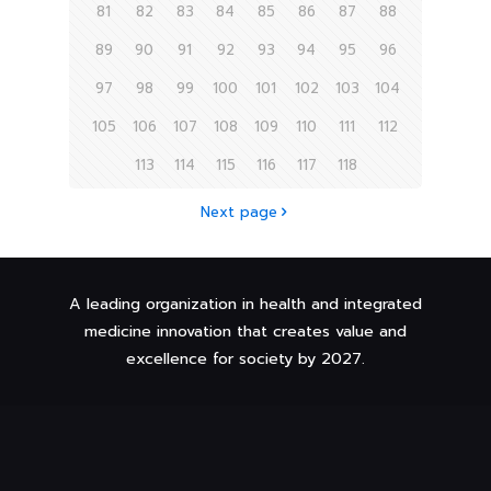
81
82
83
84
85
86
87
88
89
90
91
92
93
94
95
96
97
98
99
100
101
102
103
104
105
106
107
108
109
110
111
112
113
114
115
116
117
118
Next page
A leading organization in health and integrated
medicine innovation that creates value and
excellence for society by 2027.