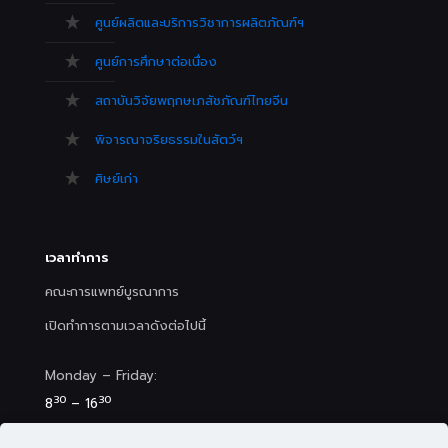
ศูนย์ผลิตและบริการวิชาการผลิตภัณฑ์ฯ
ศูนย์การศึกษาต่อเนื่อง
สถาบันวิจัยพฤกษเภสัชภัณฑ์ไทยจีน
พิจารณาจริยธรรมในสัตว์ฯ
ศิษย์เก่า
เวลาทำการ
คณะการแพทย์บูรณาการ
เปิดทำการตามเวลาดังต่อไปนี้
Monday – Friday:
30
30
8
– 16
Saturday (Clinic&Spa):