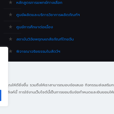
หลักสูตรการแพทย์ทางเลือก
ศูนย์ผลิตและบริการวิชาการผลิตภัณฑ์ฯ
ศูนย์การศึกษาต่อเนื่อง
สถาบันวิจัยพฤกษเภสัชภัณฑ์ไทยจีน
พิจารณาจริยธรรมในสัตว์ฯ
ศิษย์เก่า
ต์ของคุณให้ดียิ่งขึ้น รวมถึงให้เราสามารถมอบข้อเสนอ กิจกรรมส่งเสริมก
)
ได้ที่ลิงค์นี้ การใช้งานเว็บไซต์นี้เป็นการยอมรับข้อกำหนดและยินยอมให้เ
ลยีราชมงคลธัญบุรี