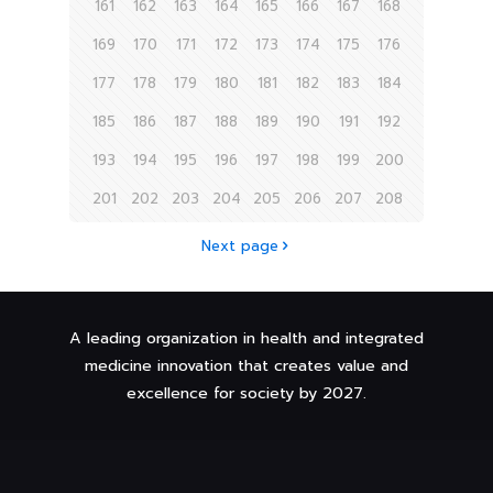
161
162
163
164
165
166
167
168
169
170
171
172
173
174
175
176
177
178
179
180
181
182
183
184
185
186
187
188
189
190
191
192
193
194
195
196
197
198
199
200
201
202
203
204
205
206
207
208
Next page
A leading organization in health and integrated
medicine innovation that creates value and
excellence for society by 2027.