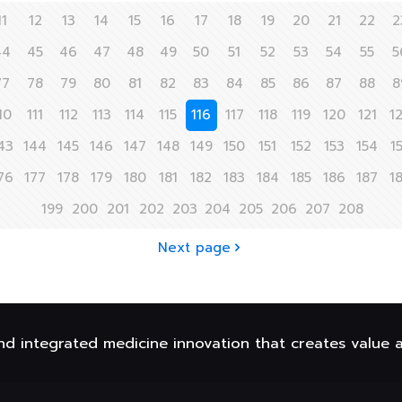
11
12
13
14
15
16
17
18
19
20
21
22
2
44
45
46
47
48
49
50
51
52
53
54
55
5
77
78
79
80
81
82
83
84
85
86
87
88
8
10
111
112
113
114
115
116
117
118
119
120
121
1
43
144
145
146
147
148
149
150
151
152
153
154
1
76
177
178
179
180
181
182
183
184
185
186
187
1
199
200
201
202
203
204
205
206
207
208
Next page
nd integrated medicine innovation that creates value 