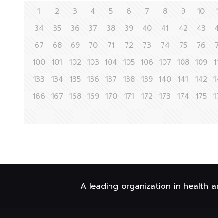
1
2
3
4
5
6
7
8
9
10
34
35
36
37
38
39
40
41
42
43
67
68
69
70
71
72
73
74
75
76
100
101
102
103
104
105
106
107
108
109
1
133
134
135
136
137
138
139
140
141
142
1
166
167
168
169
170
171
172
173
174
175
1
A leading organization in health a