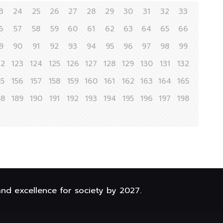
3
24
25
26
27
28
29
30
31
32
33
6
57
58
59
60
61
62
63
64
65
66
9
90
91
92
93
94
95
96
97
98
99
22
123
124
125
126
127
128
129
130
131
132
55
156
157
158
159
160
161
162
163
164
165
88
189
190
191
192
193
194
195
196
197
198
and excellence for society by 2027.