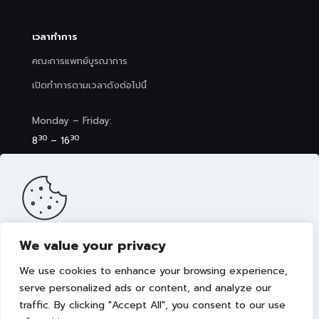
เวลาทำการ
คณะการแพทย์บูรณาการ
เปิดทำการตามเวลาดังต่อไปนี้
Monday – Friday:
30
30
8
– 16
Saturday (Clinic&Spa):
30
00
8
– 17
We value your privacy
เว็บไซต์นี้มีการจัดเก็บคุกกี้เพื่อมอบประสบการณ์การใช้งานเว็บไซต์ของ
คุณให้ดียิ่งขึ้น รวมถึงให้เราสามารถมอบข้อเสนอ กิจกรรมส่งเสริมการ
We use cookies to enhance your browsing experience,
ขาย เลือกเนื้อหาที่เหมาะสมให้กับคุณอย่างเป็นส่วนตัว ท่านสามารถศึกษา
นโยบายการใช้คุกกี้ (Cookies Policy)
ได้ที่ลิงค์นี้ การใช้งานเว็บไซต์นี้
serve personalized ads or content, and analyze our
เป็นการยอมรับข้อกำหนดและยินยอมให้เราจัดเก็บคุ้กกี้ตามนโยบายที่แจ้ง
traffic. By clicking "Accept All", you consent to our use
Copyright © 2022 คณะการแพทย์บูรณาการ มหาวิทยาลัย
ในเบื้องต้น
เทคโนโลยีราชมงคลธัญบุรี