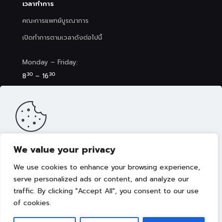
เวลาทำการ
คณะการแพทย์บูรณาการ
เปิดทำการตามเวลาดังต่อไปนี้
Monday – Friday:
30
30
8
– 16
Saturday (Clinic&Spa):
30
00
8
– 17
We value your privacy
เว็บไซต์นี้มีการจัดเก็บคุกกี้เพื่อมอบประสบการณ์การใช้งานเว็บไซต์ของ
คุณให้ดียิ่งขึ้น รวมถึงให้เราสามารถมอบข้อเสนอ กิจกรรมส่งเสริมการ
We use cookies to enhance your browsing experience,
ขาย เลือกเนื้อหาที่เหมาะสมให้กับคุณอย่างเป็นส่วนตัว ท่านสามารถศึกษา
นโยบายการใช้คุกกี้ (Cookies Policy)
ได้ที่ลิงค์นี้ การใช้งานเว็บไซต์นี้
serve personalized ads or content, and analyze our
เป็นการยอมรับข้อกำหนดและยินยอมให้เราจัดเก็บคุ้กกี้ตามนโยบายที่แจ้ง
traffic. By clicking "Accept All", you consent to our use
Copyright © 2022 คณะการแพทย์บูรณาการ มหาวิทยาลัย
ในเบื้องต้น
เทคโนโลยีราชมงคลธัญบุรี
of cookies.
ยอมรับ