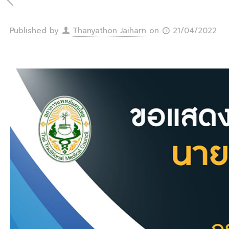
Published by
Thanyathon Jaiharn
on
21/04/2022