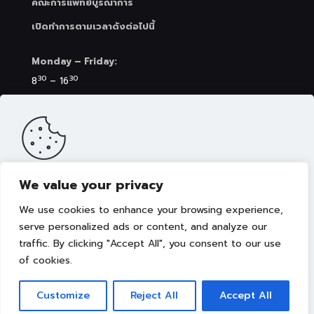
คณะการแพทย์บูรณาการ
เปิดทำการตามเวลาดังต่อไปนี้
Monday – Friday:
30
30
8
– 16
Saturday (Clinic&Spa):
30
00
8
– 17
We value your privacy
เว็บไซต์นี้มีการจัดเก็บคุกกี้เพื่อมอบประสบการณ์การใช้งาน
เว็บไซต์ของคุณให้ดียิ่งขึ้น รวมถึงให้เราสามารถมอบข้อเสนอ
We use cookies to enhance your browsing experience,
กิจกรรมส่งเสริมการขาย เลือกเนื้อหาที่เหมาะสมให้กับคุณอย่าง
เป็นส่วนตัว ท่านสามารถศึกษา
นโยบายการใช้คุกกี้ (Cookies
serve personalized ads or content, and analyze our
Policy)
ได้ที่ลิงค์นี้ การใช้งานเว็บไซต์นี้เป็นการยอมรับข้อกำหนด
traffic. By clicking "Accept All", you consent to our use
Copyright © 2022 คณะการแพทย์บูรณาการ มหาวิทยาลัย
และยินยอมให้เราจัดเก็บคุ้กกี้ตามนโยบายที่แจ้งในเบื้องต้น
เทคโนโลยีราชมงคลธัญบุรี
of cookies.
ยอมรับ
Customize
Reject All
Accept All