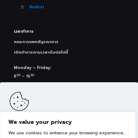
ศิษย์เก่า
เวลาทำการ
คณะการแพทย์บูรณาการ
เปิดทำการตามเวลาดังต่อไปนี้
Monday – Friday:
30
30
8
– 16
Saturday (Clinic&Spa):
30
00
8
– 17
We value your privacy
เว็บไซต์นี้มีการจัดเก็บคุกกี้เพื่อมอบประสบการณ์การใช้งาน
เว็บไซต์ของคุณให้ดียิ่งขึ้น รวมถึงให้เราสามารถมอบข้อเสนอ
We use cookies to enhance your browsing experience,
กิจกรรมส่งเสริมการขาย เลือกเนื้อหาที่เหมาะสมให้กับคุณอย่าง