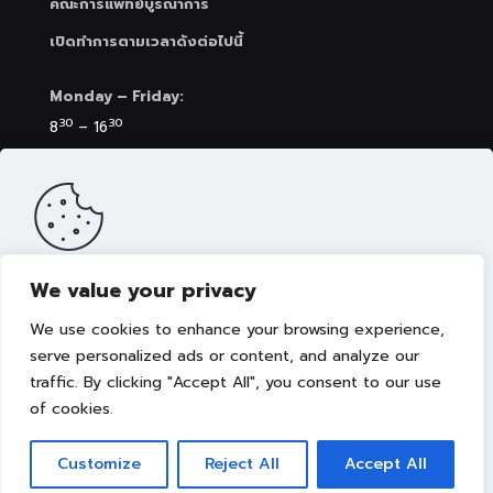
คณะการแพทย์บูรณาการ
เปิดทำการตามเวลาดังต่อไปนี้
Monday – Friday:
30
30
8
– 16
Saturday (Clinic&Spa):
30
00
8
– 17
We value your privacy
เว็บไซต์นี้มีการจัดเก็บคุกกี้เพื่อมอบประสบการณ์การใช้งาน
เว็บไซต์ของคุณให้ดียิ่งขึ้น รวมถึงให้เราสามารถมอบข้อเสนอ
We use cookies to enhance your browsing experience,
กิจกรรมส่งเสริมการขาย เลือกเนื้อหาที่เหมาะสมให้กับคุณอย่าง
เป็นส่วนตัว ท่านสามารถศึกษา
นโยบายการใช้คุกกี้ (Cookies
serve personalized ads or content, and analyze our
Policy)
ได้ที่ลิงค์นี้ การใช้งานเว็บไซต์นี้เป็นการยอมรับข้อกำหนด
traffic. By clicking "Accept All", you consent to our use
Copyright © 2022 คณะการแพทย์บูรณาการ มหาวิทยาลัย
และยินยอมให้เราจัดเก็บคุ้กกี้ตามนโยบายที่แจ้งในเบื้องต้น
เทคโนโลยีราชมงคลธัญบุรี
of cookies.
ยอมรับ
Customize
Reject All
Accept All