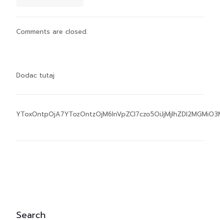
Comments are closed.
Dodac tutaj
YToxOntpOjA7YTozOntzOjM6InVpZCI7czo5OiJjMjlhZDI2MGMiO3M
Search