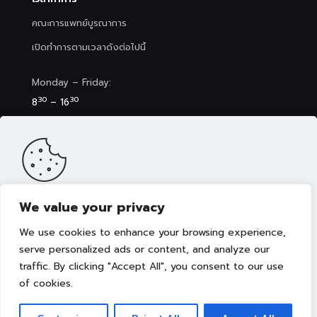
คณะการแพทย์บูรณาการ
เปิดทำการตามเวลาดังต่อไปนี้
Monday – Friday:
30
30
8
– 16
Saturday (Clinic&Spa):
30
00
8
– 17
We value your privacy
เว็บไซต์นี้มีการจัดเก็บคุกกี้เพื่อมอบประสบการณ์การใช้งานเว็บไซต์ของ
คุณให้ดียิ่งขึ้น รวมถึงให้เราสามารถมอบข้อเสนอ กิจกรรมส่งเสริมการ
We use cookies to enhance your browsing experience,
ขาย เลือกเนื้อหาที่เหมาะสมให้กับคุณอย่างเป็นส่วนตัว ท่านสามารถศึกษา
นโยบายการใช้คุกกี้ (Cookies Policy)
ได้ที่ลิงค์นี้ การใช้งานเว็บไซต์นี้
serve personalized ads or content, and analyze our
เป็นการยอมรับข้อกำหนดและยินยอมให้เราจัดเก็บคุ้กกี้ตามนโยบายที่แจ้ง
traffic. By clicking "Accept All", you consent to our use
Copyright © 2022 คณะการแพทย์บูรณาการ มหาวิทยาลัย
ในเบื้องต้น
เทคโนโลยีราชมงคลธัญบุรี
of cookies.
ยอมรับ