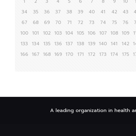
1
2
3
4
5
6
7
8
9
10
34
35
36
37
38
39
40
41
42
43
67
68
69
70
71
72
73
74
75
76
100
101
102
103
104
105
106
107
108
109
1
133
134
135
136
137
138
139
140
141
142
1
166
167
168
169
170
171
172
173
174
175
1
A leading organization in health a