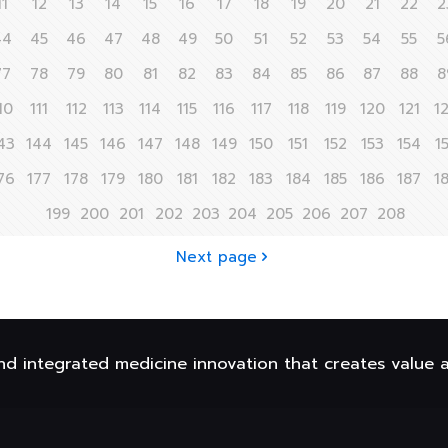
11
12
13
14
15
16
17
18
19
20
21
22
2
44
45
46
47
48
49
50
51
52
53
54
55
5
77
78
79
80
81
82
83
84
85
86
87
88
8
10
111
112
113
114
115
116
117
118
119
120
121
1
43
144
145
146
147
148
149
150
151
152
153
154
1
76
177
178
179
180
181
182
183
184
185
186
187
1
199
200
201
202
203
204
205
206
207
208
Next page
nd integrated medicine innovation that creates value 