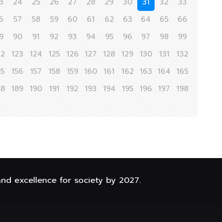
3
24
25
26
27
28
29
30
31
32
33
6
57
58
59
60
61
62
63
64
65
66
9
90
91
92
93
94
95
96
97
98
99
22
123
124
125
126
127
128
129
130
131
132
55
156
157
158
159
160
161
162
163
164
165
88
189
190
191
192
193
194
195
196
197
198
and excellence for society by 2027.