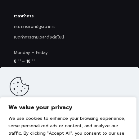
เวลาทำการ
คณะการแพทย์บูรณาการ
เปิดทำการตามเวลาดังต่อไปนี้
Monday – Friday:
30
30
8
– 16
Saturday (Clinic&Spa):
30
00
8
– 17
We value your privacy
เว็บไซต์นี้มีการจัดเก็บคุกกี้เพื่อมอบประสบการณ์การใช้งานเว็บไซต์ของ
คุณให้ดียิ่งขึ้น รวมถึงให้เราสามารถมอบข้อเสนอ กิจกรรมส่งเสริมการ
We use cookies to enhance your browsing experience,
ขาย เลือกเนื้อหาที่เหมาะสมให้กับคุณอย่างเป็นส่วนตัว ท่านสามารถศึกษา
นโยบายการใช้คุกกี้ (Cookies Policy)
ได้ที่ลิงค์นี้ การใช้งานเว็บไซต์นี้
serve personalized ads or content, and analyze our
เป็นการยอมรับข้อกำหนดและยินยอมให้เราจัดเก็บคุ้กกี้ตามนโยบายที่แจ้ง
traffic. By clicking "Accept All", you consent to our use
Copyright © 2022 คณะการแพทย์บูรณาการ มหาวิทยาลัย
ในเบื้องต้น