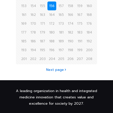
153
154
155
156
157
158
159
160
161
162
163
164
165
166
167
168
169
170
171
172
173
174
175
176
177
178
179
180
181
182
183
184
185
186
187
188
189
190
191
192
193
194
195
196
197
198
199
200
201
202
203
204
205
206
207
208
Next page
A leading organization in health and integrated
medicine innovation that creates value and
excellence for society by 2027.