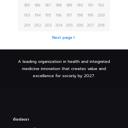
185
186
187
188
189
190
191
192
193
194
195
196
197
198
199
200
201
202
203
204
205
206
207
208
Next page
A leading organization in health and integrated
medicine innovation that creates value and
excellence for society by 2027.
ติดต่อเรา