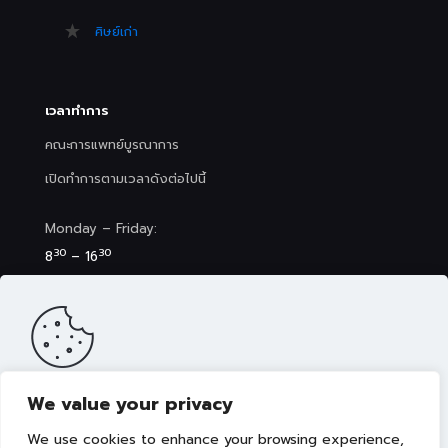
ศิษย์เก่า
เวลาทำการ
คณะการแพทย์บูรณาการ
เปิดทำการตามเวลาดังต่อไปนี้
Monday – Friday:
30
30
8
– 16
Saturday (Clinic&Spa):
30
00
8
– 17
We value your privacy
เว็บไซต์นี้มีการจัดเก็บคุกกี้เพื่อมอบประสบการณ์การใช้งานเว็บไซต์ของ
คุณให้ดียิ่งขึ้น รวมถึงให้เราสามารถมอบข้อเสนอ กิจกรรมส่งเสริมการ
We use cookies to enhance your browsing experience,
ขาย เลือกเนื้อหาที่เหมาะสมให้กับคุณอย่างเป็นส่วนตัว ท่านสามารถศึกษา