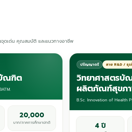
่านจุดเด่น คุณสมบัติ และแนวทางอาชีพ
ปริญญาตรี
สาย R&D / ธุร
บัณฑิต
วิทยาศาสตรบัณ
ผลิตภัณฑ์สุขภ
 BATM.
B.Sc. Innovation of Health 
20,000
บาท/ภาคการศึกษาปกติ
4 ปี