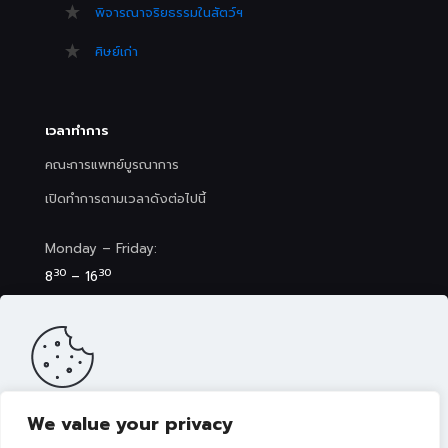
พิจารณาจริยธรรมในสัตว์ฯ
ศิษย์เก่า
เวลาทำการ
คณะการแพทย์บูรณาการ
เปิดทำการตามเวลาดังต่อไปนี้
Monday – Friday:
30
30
8
– 16
Saturday (Clinic&Spa):
30
00
8
– 17
We value your privacy
เว็บไซต์นี้มีการจัดเก็บคุกกี้เพื่อมอบประสบการณ์การใช้งานเว็บไซต์ของ
คุณให้ดียิ่งขึ้น รวมถึงให้เราสามารถมอบข้อเสนอ กิจกรรมส่งเสริมการ