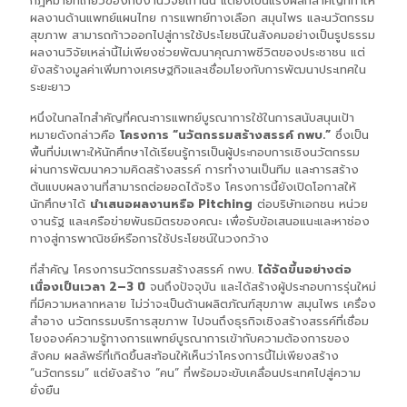
กฎหมายที่เกี่ยวข้องกับงานวิจัยเท่านั้น แต่ยังเป็นแรงผลักสำคัญที่ทำให้
ผลงานด้านแพทย์แผนไทย การแพทย์ทางเลือก สมุนไพร และนวัตกรรม
สุขภาพ สามารถก้าวออกไปสู่การใช้ประโยชน์ในสังคมอย่างเป็นรูปธรรม
ผลงานวิจัยเหล่านี้ไม่เพียงช่วยพัฒนาคุณภาพชีวิตของประชาชน แต่
ยังสร้างมูลค่าเพิ่มทางเศรษฐกิจและเชื่อมโยงกับการพัฒนาประเทศใน
ระยะยาว
หนึ่งในกลไกสำคัญที่คณะการแพทย์บูรณาการใช้ในการสนับสนุนเป้า
หมายดังกล่าวคือ
โครงการ “นวัตกรรมสร้างสรรค์ กพบ.”
ซึ่งเป็น
พื้นที่บ่มเพาะให้นักศึกษาได้เรียนรู้การเป็นผู้ประกอบการเชิงนวัตกรรม
ผ่านการพัฒนาความคิดสร้างสรรค์ การทำงานเป็นทีม และการสร้าง
ต้นแบบผลงานที่สามารถต่อยอดได้จริง โครงการนี้ยังเปิดโอกาสให้
นักศึกษาได้
นำเสนอผลงานหรือ Pitching
ต่อบริษัทเอกชน หน่วย
งานรัฐ และเครือข่ายพันธมิตรของคณะ เพื่อรับข้อเสนอแนะและหาช่อง
ทางสู่การพาณิชย์หรือการใช้ประโยชน์ในวงกว้าง
ที่สำคัญ โครงการนวัตกรรมสร้างสรรค์ กพบ.
ได้จัดขึ้นอย่างต่อ
เนื่องเป็นเวลา 2–3 ปี
จนถึงปัจจุบัน และได้สร้างผู้ประกอบการรุ่นใหม่
ที่มีความหลากหลาย ไม่ว่าจะเป็นด้านผลิตภัณฑ์สุขภาพ สมุนไพร เครื่อง
สำอาง นวัตกรรมบริการสุขภาพ ไปจนถึงธุรกิจเชิงสร้างสรรค์ที่เชื่อม
โยงองค์ความรู้ทางการแพทย์บูรณาการเข้ากับความต้องการของ
สังคม ผลลัพธ์ที่เกิดขึ้นสะท้อนให้เห็นว่าโครงการนี้ไม่เพียงสร้าง
“นวัตกรรม” แต่ยังสร้าง “คน” ที่พร้อมจะขับเคลื่อนประเทศไปสู่ความ
ยั่งยืน