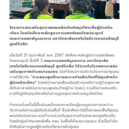
โครงการส่งเสริมสุขภาพและผลิตภัณฑ์สมุนไพรเพื่อผู้ป่วยติด
เตียง โดยนักศึกษาหลักสูตรการแพทย์แผนไทยประยุกต์
คณะการแพทย์บูรณาการ มหาวิทยาลัยเทคโนโลยีราชมงคลธัญบุรี
ศูนย์รังสิต
เมื่อวันที่ 21 กุมภาพันธ์ พ.ศ. 2567 นักศึกษาหลักสูตรการแพทย์แผน
ไทยประยุกต์ ชั้นปีที่ 3
คณะการแพทย์บูรณาการ มหาวิทยาลัย
เทคโนโลยีราชมงคลธัญบุรี ศูนย์รังสิต ได้ร่วมกับโรงพยาบาลส่ง
เสริมสุขภาพตำบลบางแขยง
จัดทำโครงการบริการวิชาการแก่ชุมชน
ภายใต้หัวข้อ
“การสอนสุขศึกษาและการทำผลิตภัณฑ์ไล่ยุงสำหรับ
ผู้ป่วยติดเตียง”
โดยมีเป้าหมายเพื่อเสริมสร้างองค์ความรู้ด้านสุขภาพ
ให้กับอาสาสมัครสาธารณสุขประจำหมู่บ้าน (อสม.) รวมถึงการส่งเสริม
การใช้ภูมิปัญญาท้องถิ่นในการดูแลสุขภาพด้วยสมุนไพรไทย
กิจกรรมในครั้งนี้เป็นส่วนหนึ่งของการเรียนรู้แบบบูรณาการระหว่าง
วิชาการกับการปฏิบัติจริงในพื้นที่ ซึ่งนักศึกษาได้มีโอกาสลงพื้นที่ชุมชน
พบปะกับประชาชน และทำงานร่วมกับบุคลากรด้านสาธารณสุขท้องถิ่น
โดยมีกลุ่มเป้าหมายหลักคือ อสม. ในพื้นที่ตำบลบางแขยง ซึ่งเป็นกำลัง
สำคัญในการดูแลผู้ป่วยติดเตียงภายในชุมชน