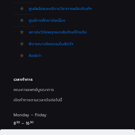
ศูนย์ผลิตและบริการวิชาการผลิตภัณฑ์ฯ
ศูนย์การศึกษาต่อเนื่อง
สถาบันวิจัยพฤกษเภสัชภัณฑ์ไทยจีน
พิจารณาจริยธรรมในสัตว์ฯ
ศิษย์เก่า
เวลาทำการ
คณะการแพทย์บูรณาการ
เปิดทำการตามเวลาดังต่อไปนี้
Monday – Friday:
30
30
8
– 16
Saturday (Clinic&Spa):