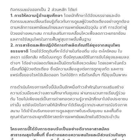
กิจกรรมแบ่งออกเป็น 2 ส่วนหลัก ได้แก่
1. การให้ความรู้ด้านสุขศึกษา
โดยนักศึกษาได้จัดบรรยายและจัด
กิจกรรมแลกเปลี่ยนเรียนรู้เกี่ยวกับการดูแลผู้ป่วยติดเตียงอย่างถูกต้อง
ตามหลักการแพทย์แผนไทยและการแพทย์แผนปัจจุบัน อาทิ การจัดท่าผู้
ป่วยอย่างเหมาะสม การส่งเสริมการเคลื่อนไหวเพื่อลดภาวะแทรกซ้อน
และการใช้สมุนไพรในการฟื้นฟูสุขภาพขั้นพื้นฐาน
2. การสาธิตและฝึกปฏิบัติการทำผลิตภัณฑ์ไล่ยุงจากสมุนไพร
ธรรมชาติ
โดยใช้วัตถุดิบที่หาได้ง่ายในท้องถิ่น เช่น ตะไคร้หอม ใบ
สะเดา เปลือกส้ม หรือใบมะกรูด ซึ่งมีคุณสมบัติในการขับไล่ยุงและแมลง
ต่างๆ ได้อย่างปลอดภัยและเป็นมิตรกับสิ่งแวดล้อม โดยเฉพาะในครัว
เรือนที่มีผู้ป่วยติดเตียง ซึ่งมีความเสี่ยงสูงต่อการถูกยุงกัด และการ
แพร่เชื้อของโรคไข้เลือดออก โรคไข้ซิกา หรือโรคอื่นๆ ที่มียุงเป็นพาหะ
การดำเนินโครงการครั้งนี้นับเป็นอีกหนึ่งก้าวสำคัญในการเสริมสร้าง
ความร่วมมือระหว่างสถานศึกษากับชุมชน ผ่านกระบวนการเรียนรู้ร่วม
กัน โดยไม่เพียงแต่เป็นการถ่ายทอดความรู้จากนักศึกษาไปยังประชาชน
เท่านั้น แต่ยังเปิดโอกาสให้นักศึกษาได้เรียนรู้จากประสบการณ์จริงภาค
สนาม ได้เข้าใจบริบทของการดูแลสุขภาพในระดับชุมชน และเห็นถึง
คุณค่าในการประยุกต์ใช้ศาสตร์การแพทย์แผนไทยในชีวิตประจำวัน
โครงการนี้ได้รับการตอบรับเป็นอย่างดีจากอาสาสมัคร
สาธารณสุขในพื้นที่ ซึ่งต่างแสดงความสนใจและมีส่วนร่วมในทุก