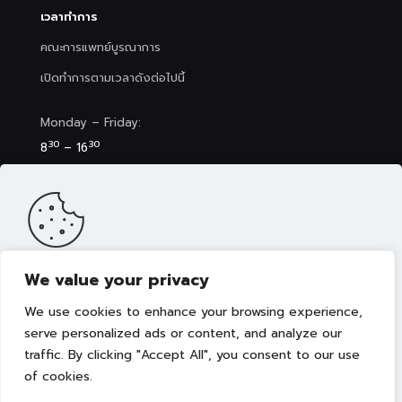
เวลาทำการ
คณะการแพทย์บูรณาการ
เปิดทำการตามเวลาดังต่อไปนี้
Monday – Friday:
30
30
8
– 16
Saturday (Clinic&Spa):
30
00
8
– 17
We value your privacy
เว็บไซต์นี้มีการจัดเก็บคุกกี้เพื่อมอบประสบการณ์การใช้งานเว็บไซต์ของ
คุณให้ดียิ่งขึ้น รวมถึงให้เราสามารถมอบข้อเสนอ กิจกรรมส่งเสริมการ
We use cookies to enhance your browsing experience,
ขาย เลือกเนื้อหาที่เหมาะสมให้กับคุณอย่างเป็นส่วนตัว ท่านสามารถศึกษา
นโยบายการใช้คุกกี้ (Cookies Policy)
ได้ที่ลิงค์นี้ การใช้งานเว็บไซต์นี้
serve personalized ads or content, and analyze our
เป็นการยอมรับข้อกำหนดและยินยอมให้เราจัดเก็บคุ้กกี้ตามนโยบายที่แจ้ง
traffic. By clicking "Accept All", you consent to our use
Copyright © 2022 คณะการแพทย์บูรณาการ มหาวิทยาลัย
ในเบื้องต้น
เทคโนโลยีราชมงคลธัญบุรี
of cookies.