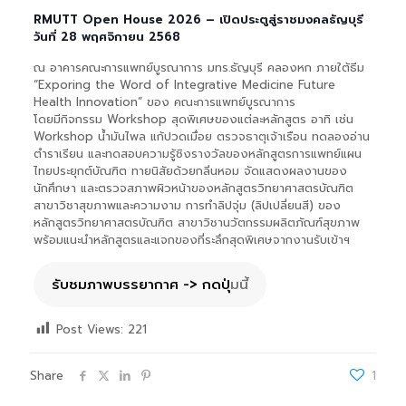
RMUTT Open House 2026 – เปิดประตูสู่ราชมงคลธัญบุรี
วันที่ 28 พฤศจิกายน 2568
ณ อาคารคณะการแพทย์บูรณาการ มทร.ธัญบุรี คลองหก ภายใต้ธีม
“Exporing the Word of Integrative Medicine Future
Health Innovation” ของ คณะการแพทย์บูรณาการ
โดยมีกิจกรรม Workshop สุดพิเศษของแต่ละหลักสูตร อาทิ เช่น
Workshop น้ำมันไพล แก้ปวดเมื่อย ตรวจธาตุเจ้าเรือน ทดลองอ่าน
ตำราเรียน และทดสอบความรู้ชิงรางวัลของหลักสูตรการแพทย์แผน
ไทยประยุกต์บัณฑิต ทายนิสัยด้วยกลิ่นหอม จัดแสดงผลงานของ
นักศึกษา และตรวจสภาพผิวหน้าของหลักสูตรวิทยาศาสตรบัณฑิต
สาขาวิชาสุขภาพและความงาม การทำลิปจุ่ม (ลิปเปลี่ยนสี) ของ
หลักสูตรวิทยาศาสตรบัณฑิต สาขาวิชานวัตกรรมผลิตภัณฑ์สุขภาพ
พร้อมแนะนำหลักสูตรและแจกของที่ระลึกสุดพิเศษจากงานรับเข้าฯ
รับชมภาพบรรยากาศ -> กดปุ่
มนี้
Post Views:
221
Share
1