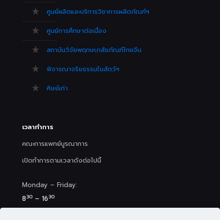
ศูนย์ผลิตและบริการวิชาการผลิตภัณฑ์ฯ
ศูนย์การศึกษาต่อเนื่อง
สถาบันวิจัยพฤกษเภสัชภัณฑ์ไทยจีน
พิจารณาจริยธรรมในสัตว์ฯ
ศิษย์เก่า
เวลาทำการ
คณะการแพทย์บูรณาการ
เปิดทำการตามเวลาดังต่อไปนี้
Monday – Friday:
30
30
8
– 16
Saturday (Clinic&Spa):