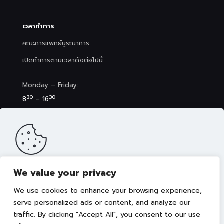
เวลาทำการ
คณะการแพทย์บูรณาการ
เปิดทำการตามเวลาดังต่อไปนี้
Monday – Friday:
30
30
8
– 16
Saturday (Clinic&Spa):
30
00
8
– 17
We value your privacy
เว็บไซต์นี้มีการจัดเก็บคุกกี้เพื่อมอบประสบการณ์การใช้งานเว็บไซต์ของ
คุณให้ดียิ่งขึ้น รวมถึงให้เราสามารถมอบข้อเสนอ กิจกรรมส่งเสริมการ
We use cookies to enhance your browsing experience,
ขาย เลือกเนื้อหาที่เหมาะสมให้กับคุณอย่างเป็นส่วนตัว ท่านสามารถศึกษา
นโยบายการใช้คุกกี้ (Cookies Policy)
ได้ที่ลิงค์นี้ การใช้งานเว็บไซต์นี้
serve personalized ads or content, and analyze our
เป็นการยอมรับข้อกำหนดและยินยอมให้เราจัดเก็บคุ้กกี้ตามนโยบายที่แจ้ง
traffic. By clicking "Accept All", you consent to our use
Copyright © 2022 คณะการแพทย์บูรณาการ มหาวิทยาลัย
ในเบื้องต้น