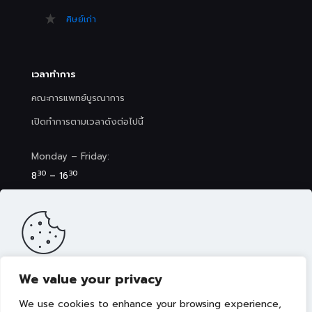
ศิษย์เก่า
เวลาทำการ
คณะการแพทย์บูรณาการ
เปิดทำการตามเวลาดังต่อไปนี้
Monday – Friday:
30
30
8
– 16
Saturday (Clinic&Spa):
30
00
8
– 17
We value your privacy
เว็บไซต์นี้มีการจัดเก็บคุกกี้เพื่อมอบประสบการณ์การใช้งานเว็บไซต์ของ
คุณให้ดียิ่งขึ้น รวมถึงให้เราสามารถมอบข้อเสนอ กิจกรรมส่งเสริมการ
We use cookies to enhance your browsing experience,
ขาย เลือกเนื้อหาที่เหมาะสมให้กับคุณอย่างเป็นส่วนตัว ท่านสามารถศึกษา