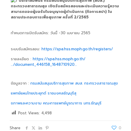
ประชาสัมพันธ์ กรมสนับสนุนบริการสุขภาพ (สบส.)
กระทรวงสาธารณสุข เปิดรับสมัครสอบและประเมินความรู้ความ
สามารถของผู้ขอรับใบอนุญาตผู้ดำเนินการ (กิจการสปา) ใน
สถานประกอบการเพื่อสุขภาพ ครั้งที่ 2/2565
กำหนดการเปิดรับสมัคร: วันนี้ -30 เมษายน 2565
ระบบรับสมัครสอบ:
https://spa.hss.moph.go.th/registers/
รายละเอียด :
https://spa.hss.moph.go.th/
…/document_446158_1648710920…
ข้อมูลจาก :
กรมสนับสนุนบริการสุขภาพ สบส. กระทรวงสาธารณสุข
แพทย์แผนไทยประยุกต์ ราชมงคลธัญบุรี
สุ
ขภาพและความงาม คณะการแพทย์บูรณาการ มทร.ธัญบุรี
Post Views:
4,498
Share
0