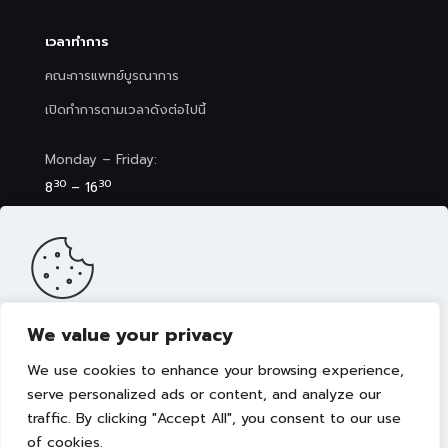
เวลาทำการ
คณะการแพทย์บูรณาการ
เปิดทำการตามเวลาดังต่อไปนี้
Monday – Friday:
30
30
8
– 16
Saturday (Clinic&Spa):
30
00
8
– 17
We value your privacy
เว็บไซต์นี้มีการจัดเก็บคุกกี้เพื่อมอบประสบการณ์การใช้งานเว็บไซต์ของ
คุณให้ดียิ่งขึ้น รวมถึงให้เราสามารถมอบข้อเสนอ กิจกรรมส่งเสริมการ
We use cookies to enhance your browsing experience,
ขาย เลือกเนื้อหาที่เหมาะสมให้กับคุณอย่างเป็นส่วนตัว ท่านสามารถศึกษา
นโยบายการใช้คุกกี้ (Cookies Policy)
ได้ที่ลิงค์นี้ การใช้งานเว็บไซต์นี้
serve personalized ads or content, and analyze our
เป็นการยอมรับข้อกำหนดและยินยอมให้เราจัดเก็บคุ้กกี้ตามนโยบายที่แจ้ง
traffic. By clicking "Accept All", you consent to our use
Copyright © 2022 คณะการแพทย์บูรณาการ มหาวิทยาลัย
ในเบื้องต้น
เทคโนโลยีราชมงคลธัญบุรี
of cookies.