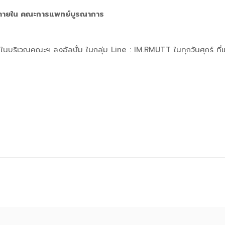
ทยภายใน คณะการแพทย์บูรณาการ
นบริเวณคณะฯ ลงอัลบั้ม ในกลุ่ม Line : IM.RMUTT ในทุกวันศุกร์ ที