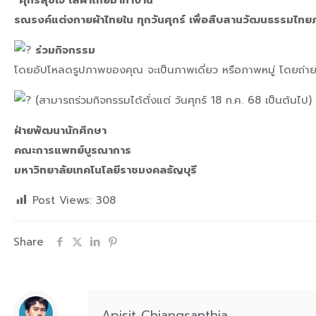
“ศุกร์สุขใจ ใส่ผ้าไทยมาทำงาน”
รณรงค์แต่งกายผ้าไทยใน ทุกวันศุกร์ เพื่อสืบสานวัฒนธรรมไ
ร่วมกิจกรรม
โดยอัปโหลดรูปภาพของคุณ จะเป็นภาพเดี่ยว หรือภาพหมู่ โดยถ่ายใ
(สามารถร่วมกิจกรรมได้ตั่งแต่ วันศุกร์ 18 ก.ค. 68 เป็นต้นไป)
ฝ่ายพัฒนานักศึกษา
คณะการแพทย์บูรณาการ
มหาวิทยาลัยเทคโนโลยีราชมงคลธัญบุรี
Post Views:
308
Share
Apisit Chiangsanthia