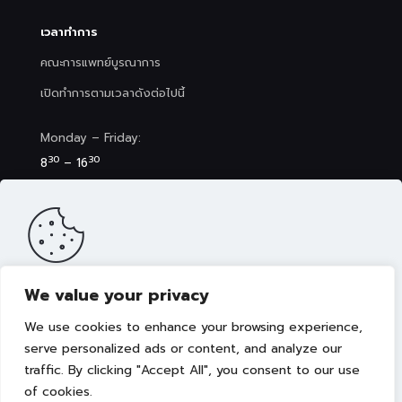
เวลาทำการ
คณะการแพทย์บูรณาการ
เปิดทำการตามเวลาดังต่อไปนี้
Monday – Friday:
30
30
8
– 16
Saturday (Clinic&Spa):
30
00
8
– 17
We value your privacy
เว็บไซต์นี้มีการจัดเก็บคุกกี้เพื่อมอบประสบการณ์การใช้งานเว็บไซต์ของ
คุณให้ดียิ่งขึ้น รวมถึงให้เราสามารถมอบข้อเสนอ กิจกรรมส่งเสริมการ
We use cookies to enhance your browsing experience,
ขาย เลือกเนื้อหาที่เหมาะสมให้กับคุณอย่างเป็นส่วนตัว ท่านสามารถศึกษา
นโยบายการใช้คุกกี้ (Cookies Policy)
ได้ที่ลิงค์นี้ การใช้งานเว็บไซต์นี้
serve personalized ads or content, and analyze our
เป็นการยอมรับข้อกำหนดและยินยอมให้เราจัดเก็บคุ้กกี้ตามนโยบายที่แจ้ง
traffic. By clicking "Accept All", you consent to our use
Copyright © 2022 คณะการแพทย์บูรณาการ มหาวิทยาลัย
ในเบื้องต้น
เทคโนโลยีราชมงคลธัญบุรี
of cookies.