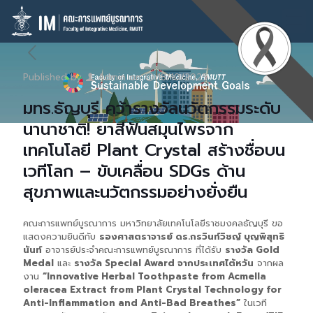
Published by
Admin
on
18/10/2025
มทร.ธัญบุรี คว้ารางวัลนวัตกรรมระดับ
นานาชาติ! ยาสีฟันสมุนไพรจาก
เทคโนโลยี Plant Crystal สร้างชื่อบน
เวทีโลก – ขับเคลื่อน SDGs ด้าน
สุขภาพและนวัตกรรมอย่างยั่งยืน
คณะการแพทย์บูรณาการ มหาวิทยาลัยเทคโนโลยีราชมงคลธัญบุรี ขอ
แสดงความยินดีกับ
รองศาสตราจารย์ ดร.กรวินท์วิชญ์ บุญพิสุทธิ
นันท์
อาจารย์ประจำคณะการแพทย์บูรณาการ ที่ได้รับ
รางวัล Gold
Medal
และ
รางวัล Special Award จากประเทศไต้หวัน
จากผล
งาน
“Innovative Herbal Toothpaste from Acmella
oleracea Extract from Plant Crystal Technology for
Anti-Inflammation and Anti-Bad Breathes”
ในเวที