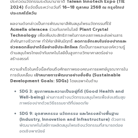
ประกวดนวัตกรรมระดับนานาชาติ
Taiwan Innotech Expo (TIE
2024)
ซึ่งจัดขึ้นระหว่างวันที่
16–18 ตุลาคม 2568 ณ กรุงไทเป
ประเทศไต้หวัน
ผลงานดังกล่าวเป็นการพัฒนายาสีฟันสมุนไพรนวัตกรรมที่ใช้
Acmella oleracea
ร่วมกับเทคโนโลยี
Plant Crystal
Technology
เพื่อเพิ่มประสิทธิภาพในการคงสภาพและส่งผ่านสาร
สำคัญทางชีวภาพ ทำให้ยาสีฟันมีฤทธิ์
ลดการอักเสบในช่องปากและ
ช่วยลดกลิ่นปากได้อย่างมีประสิทธิผล
ถือเป็นการผสานองค์ความรู้
ด้านสมุนไพรไทยเข้ากับเทคโนโลยีขั้นสูงทางวิทยาศาสตร์อย่าง
สร้างสรรค์
ความสำเร็จในครั้งนี้สะท้อนถึงศักยภาพของคณะการแพทย์บูรณาการใน
การขับเคลื่อน
เป้าหมายการพัฒนาอย่างยั่งยืน (Sustainable
Development Goals: SDGs)
โดยเฉพาะในด้าน
SDG 3: สุขภาพและความเป็นอยู่ที่ดี (Good Health and
Well-being)
ผ่านการสร้างนวัตกรรมสมุนไพรเพื่อส่งเสริมสุข
ภาพช่องปากด้วยวิธีธรรมชาติที่ปลอดภัย
SDG 9: อุตสาหกรรม นวัตกรรม และโครงสร้างพื้นฐาน
(Industry, Innovation and Infrastructure)
ด้วยการ
พัฒนาเทคโนโลยีการผลิตสมุนไพรเชิงนวัตกรรมที่สามารถต่อย
อดเชิงพาณิชย์