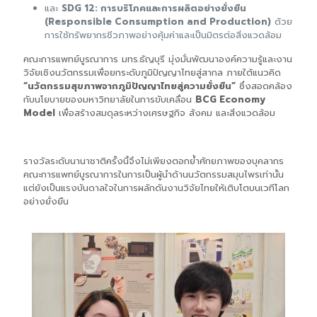
และ
SDG 12: การบริโภคและการผลิตอย่างยั่งยืน
(Responsible Consumption and Production)
ด้วย
การใช้ทรัพยากรชีวภาพอย่างคุ้มค่าและเป็นมิตรต่อสิ่งแวดล้อม
คณะการแพทย์บูรณาการ มทร.ธัญบุรี มุ่งมั่นพัฒนาองค์ความรู้และงาน
วิจัยเชิงนวัตกรรมเพื่อยกระดับภูมิปัญญาไทยสู่สากล ภายใต้แนวคิด
“นวัตกรรมสุขภาพจากภูมิปัญญาไทยสู่ความยั่งยืน”
ซึ่งสอดคล้อง
กับนโยบายของมหาวิทยาลัยในการขับเคลื่อน
BCG Economy
Model
เพื่อสร้างสมดุลระหว่างเศรษฐกิจ สังคม และสิ่งแวดล้อม
รางวัลระดับนานาชาติครั้งนี้จึงไม่เพียงตอกย้ำศักยภาพของบุคลากร
คณะการแพทย์บูรณาการในการเป็นผู้นำด้านนวัตกรรมสมุนไพรเท่านั้น
แต่ยังเป็นแรงบันดาลใจในการผลักดันงานวิจัยไทยให้เติบโตบนเวทีโลก
อย่างยั่งยืน