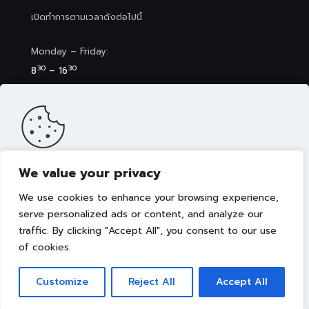
เปิดทำการตามเวลาดังต่อไปนี้
Monday – Friday:
30
30
8
– 16
Saturday (Clinic&Spa):
30
00
8
– 17
We value your privacy
เว็บไซต์นี้มีการจัดเก็บคุกกี้เพื่อมอบประสบการณ์การใช้งานเว็บไซต์ของ
คุณให้ดียิ่งขึ้น รวมถึงให้เราสามารถมอบข้อเสนอ กิจกรรมส่งเสริมการ
We use cookies to enhance your browsing experience,
ขาย เลือกเนื้อหาที่เหมาะสมให้กับคุณอย่างเป็นส่วนตัว ท่านสามารถศึกษา
นโยบายการใช้คุกกี้ (Cookies Policy)
ได้ที่ลิงค์นี้ การใช้งานเว็บไซต์นี้
serve personalized ads or content, and analyze our
เป็นการยอมรับข้อกำหนดและยินยอมให้เราจัดเก็บคุ้กกี้ตามนโยบายที่แจ้ง
traffic. By clicking "Accept All", you consent to our use
Copyright © 2022 คณะการแพทย์บูรณาการ มหาวิทยาลัย
ในเบื้องต้น
เทคโนโลยีราชมงคลธัญบุรี
of cookies.
ยอมรับ
Customize
Reject All
Accept All