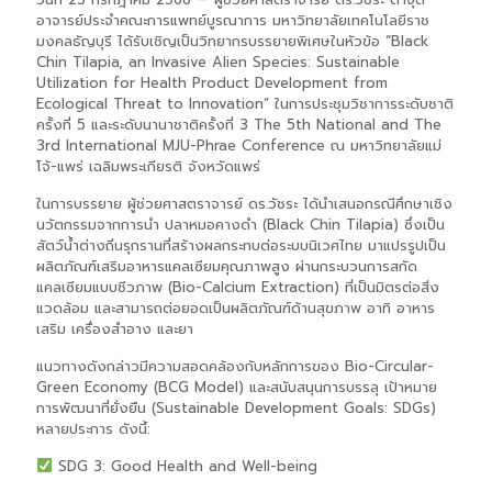
อาจารย์ประจำคณะการแพทย์บูรณาการ มหาวิทยาลัยเทคโนโลยีราช
มงคลธัญบุรี ได้รับเชิญเป็นวิทยากรบรรยายพิเศษในหัวข้อ “Black
Chin Tilapia, an Invasive Alien Species: Sustainable
Utilization for Health Product Development from
Ecological Threat to Innovation” ในการประชุมวิชาการระดับชาติ
ครั้งที่ 5 และระดับนานาชาติครั้งที่ 3 The 5th National and The
3rd International MJU-Phrae Conference ณ มหาวิทยาลัยแม่
โจ้-แพร่ เฉลิมพระเกียรติ จังหวัดแพร่
ในการบรรยาย ผู้ช่วยศาสตราจารย์ ดร.วัชระ ได้นำเสนอกรณีศึกษาเชิง
นวัตกรรมจากการนำ ปลาหมอคางดำ (Black Chin Tilapia) ซึ่งเป็น
สัตว์น้ำต่างถิ่นรุกรานที่สร้างผลกระทบต่อระบบนิเวศไทย มาแปรรูปเป็น
ผลิตภัณฑ์เสริมอาหารแคลเซียมคุณภาพสูง ผ่านกระบวนการสกัด
แคลเซียมแบบชีวภาพ (Bio-Calcium Extraction) ที่เป็นมิตรต่อสิ่ง
แวดล้อม และสามารถต่อยอดเป็นผลิตภัณฑ์ด้านสุขภาพ อาทิ อาหาร
เสริม เครื่องสำอาง และยา
แนวทางดังกล่าวมีความสอดคล้องกับหลักการของ Bio-Circular-
Green Economy (BCG Model) และสนับสนุนการบรรลุ เป้าหมาย
การพัฒนาที่ยั่งยืน (Sustainable Development Goals: SDGs)
หลายประการ ดังนี้:
SDG 3: Good Health and Well-being