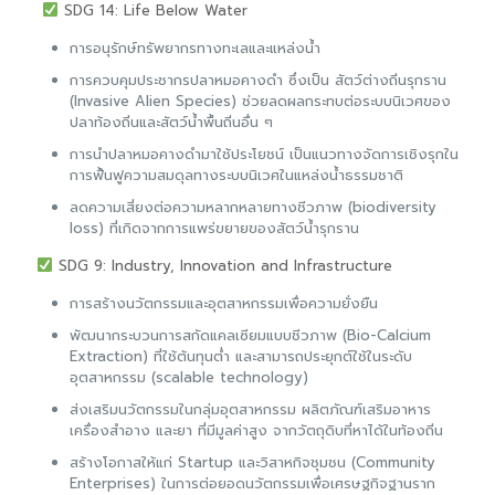
SDG 14: Life Below Water
การอนุรักษ์ทรัพยากรทางทะเลและแหล่งน้ำ
การควบคุมประชากรปลาหมอคางดำ ซึ่งเป็น สัตว์ต่างถิ่นรุกราน
(Invasive Alien Species) ช่วยลดผลกระทบต่อระบบนิเวศของ
ปลาท้องถิ่นและสัตว์น้ำพื้นถิ่นอื่น ๆ
การนำปลาหมอคางดำมาใช้ประโยชน์ เป็นแนวทางจัดการเชิงรุกใน
การฟื้นฟูความสมดุลทางระบบนิเวศในแหล่งน้ำธรรมชาติ
ลดความเสี่ยงต่อความหลากหลายทางชีวภาพ (biodiversity
loss) ที่เกิดจากการแพร่ขยายของสัตว์น้ำรุกราน
SDG 9: Industry, Innovation and Infrastructure
การสร้างนวัตกรรมและอุตสาหกรรมเพื่อความยั่งยืน
พัฒนากระบวนการสกัดแคลเซียมแบบชีวภาพ (Bio-Calcium
Extraction) ที่ใช้ต้นทุนต่ำ และสามารถประยุกต์ใช้ในระดับ
อุตสาหกรรม (scalable technology)
ส่งเสริมนวัตกรรมในกลุ่มอุตสาหกรรม ผลิตภัณฑ์เสริมอาหาร
เครื่องสำอาง และยา ที่มีมูลค่าสูง จากวัตถุดิบที่หาได้ในท้องถิ่น
สร้างโอกาสให้แก่ Startup และวิสาหกิจชุมชน (Community
Enterprises) ในการต่อยอดนวัตกรรมเพื่อเศรษฐกิจฐานราก