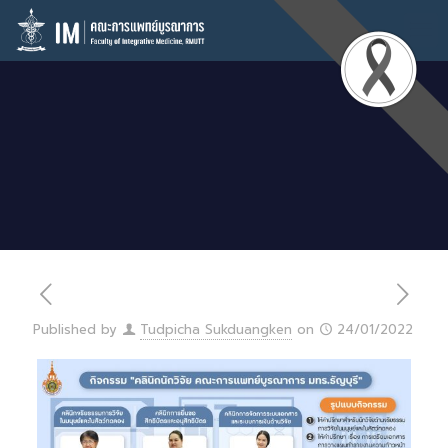
Published by
Tudpicha Sukduangken
on
24/01/2022