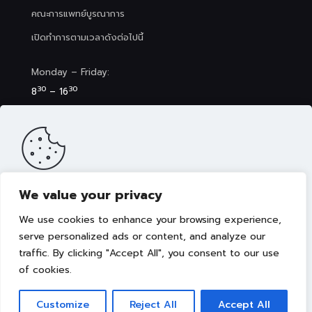
คณะการแพทย์บูรณาการ
เปิดทำการตามเวลาดังต่อไปนี้
Monday – Friday:
30
30
8
– 16
Saturday (Clinic&Spa):
30
00
8
– 17
We value your privacy
เว็บไซต์นี้มีการจัดเก็บคุกกี้เพื่อมอบประสบการณ์การใช้งานเว็บไซต์ของ
คุณให้ดียิ่งขึ้น รวมถึงให้เราสามารถมอบข้อเสนอ กิจกรรมส่งเสริมการ
We use cookies to enhance your browsing experience,
ขาย เลือกเนื้อหาที่เหมาะสมให้กับคุณอย่างเป็นส่วนตัว ท่านสามารถศึกษา
นโยบายการใช้คุกกี้ (Cookies Policy)
ได้ที่ลิงค์นี้ การใช้งานเว็บไซต์นี้
serve personalized ads or content, and analyze our
เป็นการยอมรับข้อกำหนดและยินยอมให้เราจัดเก็บคุ้กกี้ตามนโยบายที่แจ้ง
traffic. By clicking "Accept All", you consent to our use
Copyright © 2022 คณะการแพทย์บูรณาการ มหาวิทยาลัย
ในเบื้องต้น
เทคโนโลยีราชมงคลธัญบุรี
of cookies.
ยอมรับ
Customize
Reject All
Accept All