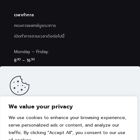
เวลาทำการ
คณะการแพทย์บูรณาการ
เปิดทำการตามเวลาดังต่อไปนี้
Monday – Friday:
30
30
8
– 16
Saturday (Clinic&Spa):
30
00
8
– 17
We value your privacy
เว็บไซต์นี้มีการจัดเก็บคุกกี้เพื่อมอบประสบการณ์การใช้งานเว็บไซต์ของ
คุณให้ดียิ่งขึ้น รวมถึงให้เราสามารถมอบข้อเสนอ กิจกรรมส่งเสริมการ
We use cookies to enhance your browsing experience,
ขาย เลือกเนื้อหาที่เหมาะสมให้กับคุณอย่างเป็นส่วนตัว ท่านสามารถศึกษา
นโยบายการใช้คุกกี้ (Cookies Policy)
ได้ที่ลิงค์นี้ การใช้งานเว็บไซต์นี้
serve personalized ads or content, and analyze our
เป็นการยอมรับข้อกำหนดและยินยอมให้เราจัดเก็บคุ้กกี้ตามนโยบายที่แจ้ง
traffic. By clicking "Accept All", you consent to our use
Copyright © 2022 คณะการแพทย์บูรณาการ มหาวิทยาลัย
ในเบื้องต้น
เทคโนโลยีราชมงคลธัญบุรี