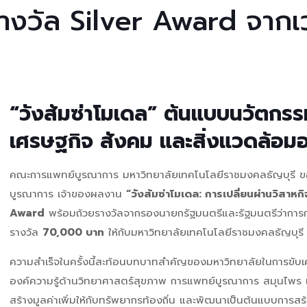
้ารางวัล Silver Award จา
“วังส้มซ่าโมเดล” ต้นแบบนวัตกร
เศรษฐกิจ สังคม และสิ่งแวดล้อมอย
คณะการแพทย์บูรณาการ มหาวิทยาลัยเทคโนโลยีราชมงคลธัญบุรี 
บูรณาการ เจ้าของผลงาน
“วังส้มซ่าโมเดล: การเปลี่ยนผ่านวิสา
Award
พร้อมถ้วยรางวัลจากรองนายกรัฐมนตรีและรัฐมนตรีว่าการก
รางวัล
70,000 บาท
ให้กับมหาวิทยาลัยเทคโนโลยีราชมงคลธัญบุร
ความสำเร็จในครั้งนี้สะท้อนบทบาทสำคัญของมหาวิทยาลัยในการขับเค
องค์ความรู้ด้านวิทยาศาสตร์สุขภาพ การแพทย์บูรณาการ สมุนไพร
สร้างมูลค่าเพิ่มให้กับทรัพยากรท้องถิ่น และพัฒนาเป็นต้นแบบการสร้