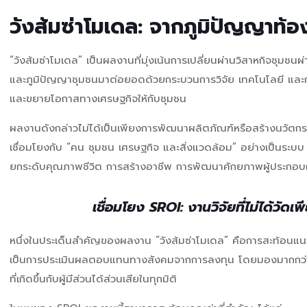
วังส้มซ่าโมเดล: จากภูมิปัญญาท้อ
“วังส้มซ่าโมเดล” เป็นผลงานที่มุ่งเน้นการเปลี่ยนผ่านวิสาหกิจชุมชนผ
และภูมิปัญญาชุมชนมาต่อยอดด้วยกระบวนการวิจัย เทคโนโลยี และกา
และขยายโอกาสทางเศรษฐกิจให้กับชุมชน
ผลงานดังกล่าวไม่ได้เป็นเพียงการพัฒนาผลิตภัณฑ์หรือสร้างนวัตกรรม
เชื่อมโยงกับ “คน ชุมชน เศรษฐกิจ และสิ่งแวดล้อม” อย่างเป็นระบบ โ
ยกระดับคุณภาพชีวิต การสร้างอาชีพ การพัฒนาศักยภาพผู้ประกอบก
เชื่อมโยง SROI: งานวิจัยที่ไม่ได้วัดเ
หนึ่งในประเด็นสำคัญของผลงาน “วังส้มซ่าโมเดล” คือการสะท้อนแน
เป็นการประเมินผลตอบแทนทางสังคมจากการลงทุน โดยมองมากกว่ามูลค
ที่เกิดขึ้นกับผู้มีส่วนได้ส่วนเสียในทุกมิติ