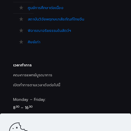
ศูนย์การศึกษาต่อเนื่อง
สถาบันวิจัยพฤกษเภสัชภัณฑ์ไทยจีน
พิจารณาจริยธรรมในสัตว์ฯ
ศิษย์เก่า
เวลาทำการ
คณะการแพทย์บูรณาการ
เปิดทำการตามเวลาดังต่อไปนี้
Monday – Friday:
30
30
8
– 16
Saturday (Clinic&Spa):
30
00
8
– 17