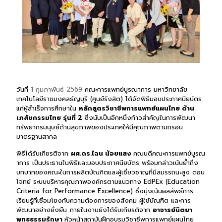
วันที่
1 กุมภาพันธ์ 2569
คณะการแพทย์บูรณาการ
มหาวิทยาลัย
เทคโนโลยีราชมงคลธัญบุรี
(ศูนย์รังสิต)
ได้จัดพิธีมอบประกาศนียบัตร
แก่ผู้สำเร็จการศึกษาใน
หลักสูตรวิชาชีพการแพทย์แผนไทย ด้าน
เภสัชกรรมไทย รุ่นที่ 2
ซึ่งนับเป็นอีกหนึ่งก้าวสำคัญในการพัฒนา
ทรัพยากรมนุษย์ด้านสุขภาพของประเทศให้มีคุณภาพตามกรอบ
มาตรฐานสากล
พิธีได้รับเกียรติจาก
ผศ.ดร.ไฉน น้อยแสง
คณบดีคณะการแพทย์บูรณ
าการ เป็นประธานในพิธีและมอบประกาศนียบัตร พร้อมกล่าวเน้นย้ำถึง
บทบาทของคณะในการผลิตบัณฑิตและผู้เชี่ยวชาญที่มีสมรรถนะสูง ตอบ
โจทย์
ระบบบริหารคุณภาพองค์กรตามแนวทาง EdPEx (Education
Criteria for Performance Excellence)
ซึ่งมุ่งเน้นผลลัพธ์การ
เรียนรู้ที่เชื่อมโยงกับความต้องการของสังคม ผู้ใช้บัณฑิต และการ
พัฒนาอย่างยั่งยืน
ภายในงานยังได้รับเกียรติจาก
อาจารย์นิตยา
พุทธธรรมรักษา
หัวหน้าสถาบันฝึกอบรมวิชาชีพการแพทย์แผนไทย