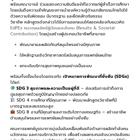
พร้อมคณาจารย์ ร่วมแสดงความยินดีและให้โอวาทแก่ผู้สำเร็จการศึกษา
โดยเน้นถึงความสำคัญของการนำองค์ความรู้ด้านเภสัชกรรมไทยไปใช้
ด้วยความรับผิดชอบ มีมาตรฐาน และยึดหลักจริยธรรม
วิชาชีพ
หลักสูตรดังกล่าวได้รับการออกแบบให้สอดคล้องกับแนวคิด
EdPEx หมวดผลลัพธ์ผู้เรียนและสังคม (Results & Societal
Contribution)
โดยมุ่งสร้างผู้ประกอบวิชาชีพที่สามารถ
พัฒนายาและผลิตภัณฑ์สมุนไพรอย่างมีคุณภาพ
ใช้หลักฐานเชิงวิทยาศาสตร์สนับสนุนการแพทย์แผนไทย
ยกระดับบริการสุขภาพชุมชนอย่างเป็นระบบ
พร้อมทั้งเชื่อมโยงโดยตรงกับ
เป้าหมายการพัฒนาที่ยั่งยืน (SDGs)
ได้แก่
SDG 3 สุขภาพและความเป็นอยู่ที่ดี
– ส่งเสริมการเข้าถึงการ
ดูแลสุขภาพด้วยภูมิปัญญาไทยอย่างปลอดภัย
SDG 4 การศึกษาที่มีคุณภาพ
– พัฒนาหลักสูตรวิชาชีพที่มี
มาตรฐานและสมรรถนะสูง
SDG 8 งานที่มีคุณค่าและการเติบโตทางเศรษฐกิจ
– สร้างอาชีพ
ด้านสมุนไพรและการแพทย์แผนไทยอย่างยั่งยืน
คณะการแพทย์บูรณาการมุ่งมั่นขับเคลื่อนพันธกิจด้านการผลิตกำลังคน
นวัตกรรม และการบริการวิชาการ เพื่อสร้างผลกระทบเชิงบวกต่อสังคม