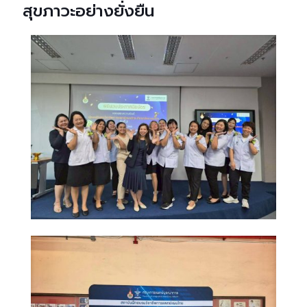
สุขภาวะอย่างยั่งยืน