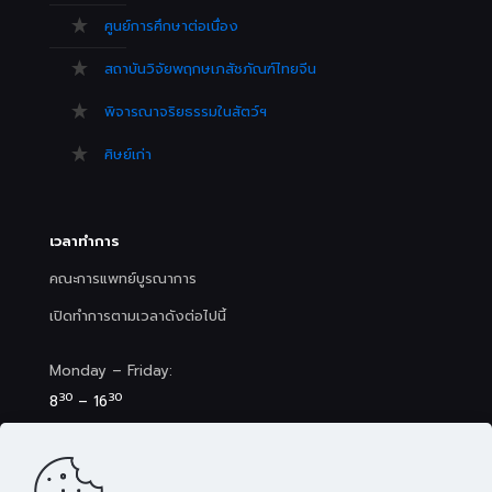
ศูนย์การศึกษาต่อเนื่อง
สถาบันวิจัยพฤกษเภสัชภัณฑ์ไทยจีน
พิจารณาจริยธรรมในสัตว์ฯ
ศิษย์เก่า
เวลาทำการ
คณะการแพทย์บูรณาการ
เปิดทำการตามเวลาดังต่อไปนี้
Monday – Friday:
30
30
8
– 16
Saturday (Clinic&Spa):
30
00
8
– 17