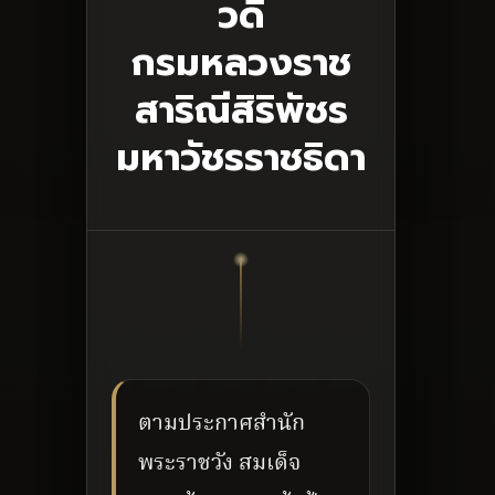
วดี
กรมหลวงราช
สาริณีสิริพัชร
มหาวัชรราชธิดา
ตามประกาศสำนัก
พระราชวัง สมเด็จ