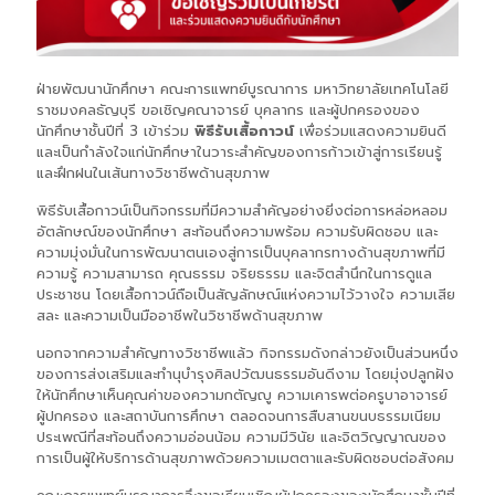
ฝ่ายพัฒนานักศึกษา คณะการแพทย์บูรณาการ มหาวิทยาลัยเทคโนโลยี
ราชมงคลธัญบุรี ขอเชิญคณาจารย์ บุคลากร และผู้ปกครองของ
นักศึกษาชั้นปีที่ 3 เข้าร่วม
พิธีรับเสื้อกาวน์
เพื่อร่วมแสดงความยินดี
และเป็นกำลังใจแก่นักศึกษาในวาระสำคัญของการก้าวเข้าสู่การเรียนรู้
และฝึกฝนในเส้นทางวิชาชีพด้านสุขภาพ
พิธีรับเสื้อกาวน์เป็นกิจกรรมที่มีความสำคัญอย่างยิ่งต่อการหล่อหลอม
อัตลักษณ์ของนักศึกษา สะท้อนถึงความพร้อม ความรับผิดชอบ และ
ความมุ่งมั่นในการพัฒนาตนเองสู่การเป็นบุคลากรทางด้านสุขภาพที่มี
ความรู้ ความสามารถ คุณธรรม จริยธรรม และจิตสำนึกในการดูแล
ประชาชน โดยเสื้อกาวน์ถือเป็นสัญลักษณ์แห่งความไว้วางใจ ความเสีย
สละ และความเป็นมืออาชีพในวิชาชีพด้านสุขภาพ
นอกจากความสำคัญทางวิชาชีพแล้ว กิจกรรมดังกล่าวยังเป็นส่วนหนึ่ง
ของการส่งเสริมและทำนุบำรุงศิลปวัฒนธรรมอันดีงาม โดยมุ่งปลูกฝัง
ให้นักศึกษาเห็นคุณค่าของความกตัญญู ความเคารพต่อครูบาอาจารย์
ผู้ปกครอง และสถาบันการศึกษา ตลอดจนการสืบสานขนบธรรมเนียม
ประเพณีที่สะท้อนถึงความอ่อนน้อม ความมีวินัย และจิตวิญญาณของ
การเป็นผู้ให้บริการด้านสุขภาพด้วยความเมตตาและรับผิดชอบต่อสังคม