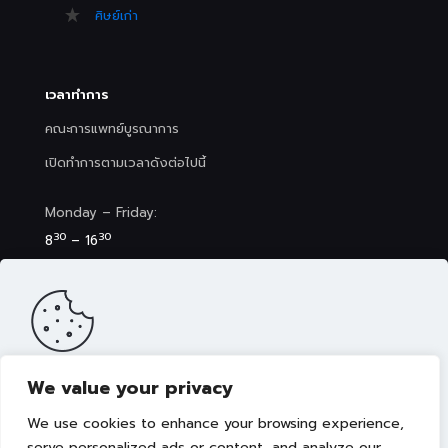
ศิษย์เก่า
เวลาทำการ
คณะการแพทย์บูรณาการ
เปิดทำการตามเวลาดังต่อไปนี้
Monday – Friday:
30
30
8
– 16
Saturday (Clinic&Spa):
30
00
8
– 17
We value your privacy
เว็บไซต์นี้มีการจัดเก็บคุกกี้เพื่อมอบประสบการณ์การใช้งานเว็บไซต์ของ
คุณให้ดียิ่งขึ้น รวมถึงให้เราสามารถมอบข้อเสนอ กิจกรรมส่งเสริมการ
We use cookies to enhance your browsing experience,
ขาย เลือกเนื้อหาที่เหมาะสมให้กับคุณอย่างเป็นส่วนตัว ท่านสามารถศึกษา
นโยบายการใช้คุกกี้ (Cookies Policy)
ได้ที่ลิงค์นี้ การใช้งานเว็บไซต์นี้
serve personalized ads or content, and analyze our