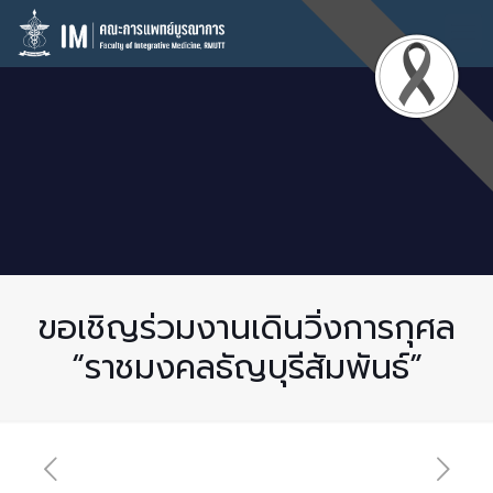
ขอเชิญร่วมงานเดินวิ่งการกุศล
“ราชมงคลธัญบุรีสัมพันธ์”