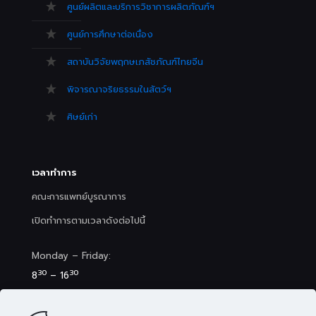
ศูนย์ผลิตและบริการวิชาการผลิตภัณฑ์ฯ
ศูนย์การศึกษาต่อเนื่อง
สถาบันวิจัยพฤกษเภสัชภัณฑ์ไทยจีน
พิจารณาจริยธรรมในสัตว์ฯ
ศิษย์เก่า
เวลาทำการ
คณะการแพทย์บูรณาการ
เปิดทำการตามเวลาดังต่อไปนี้
Monday – Friday:
30
30
8
– 16
Saturday (Clinic&Spa):