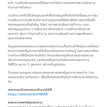
หวัง รวมถึงข้อเสนอแนะที่มีต่อการดำเนินงานและสภาพแวดล้อมการ
ทำงานภายในคณะ
การสำรวจครั้งนี้มีวัตถุประสงค์เพื่อนำข้อมูลที่ได้รับไปใช้เป็นแนวทางใน
การพัฒนาการบริหารจัดการด้านบุคลากรให้มีประสิทธิภาพมากยิ่งขึ้น
ครอบคลุมประเด็นสำคัญ ได้แก่ สภาพแวดล้อมการทำงาน ระบบ
สนับสนุนบุคลากร การสื่อสารภายในองค์กร การพัฒนาศักยภาพ
บุคลากร สุขภาวะในการทำงาน และการเสริมสร้างความผูกพันของ
บุคลากรต่อองค์กร
ข้อมูลและข้อเสนอแนะจากบุคลากรทุกท่านจะเป็นส่วนสำคัญในการพัฒนา
คณะการแพทย์บูรณาการให้เป็นองค์กรแห่งการเรียนรู้ มีสภาพแวดล้อม
การทำงานที่เอื้อต่อการเติบโต มีระบบสนับสนุนที่ตอบสนองต่อความ
ต้องการของบุคลากร และขับเคลื่อนการดำเนินงานตามแนวทาง
EdPEx หมวด 5 บุคลากร อย่างเป็นรูปธรรม
จึงขอความอนุเคราะห์บุคลากรคณะการแพทย์บูรณาการทุกท่าน ร่วม
ตอบแบบสำรวจดังกล่าว เพื่อเป็นพลังสำคัญในการพัฒนาองค์กรร่วม
กัน
สามารถเข้าตอบแบบสำรวจได้ที่
https://shorturl.at/HWsER
คณะการแพทย์บูรณาการ
ขอขอบพระคุณบุคลากรทุกท่านที่ร่วมสะท้อนความคิดเห็นและเป็นส่วน