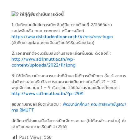
ให้ผู้กู้ยืมดำเนินการดังนี้
1. บันทึกแบบยืนยันการเบิกเงินกู้ยืม ภาคเรียนที่ 2/2565ผ่าน
แอปพลิเคชัน กยศ connect หรือทางลิงก์ :
https://wsa.dsl.studentloan.or.th/#/rms/rms-login
(นักศึกษาจะต้องลงทะเบียนเรียนให้เรียบร้อยก่อน)
2. เอกสารที่ต้องเตรียมส่งอ่านรายละเอีดเพิ่มเติม ดังลิงก์ :
http://www.sd1.rmutt.ac.th/wp-
content/uploads/2022/11/1.png
3. ให้นักศึกษานำเอกสารมาส่งที่ฝ่ายสวัสดิการนักศึกษา ชั้น 4 อาคาร
สำนักงานส่งเสริมวิชาการและงานทะเบียนภายในวันที่ 21 – 30
พฤศจิกายน และ 1 – 9 ธันวาคม 2565อ่านรายละเอียดทั้งหมด :
http://www.sd1.rmutt.ac.th/?p=2991
สอบถามรายละเอียดเพิ่มเติม :
พัฒนานักศึกษา คณะการแพทย์บูรณา
การ RMUTT
นักศึกษาที่ส่งแบบยืนยันการเบิกเงินตรงเวลา(ไม่ต้องสำรองจ่าย) ค่า
เล่าเรียนของภาคเรียนที่ 2/2565
Post Views:
558