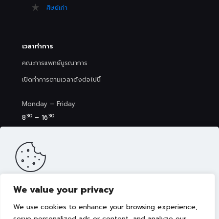
ศิษย์เก่า
เวลาทำการ
คณะการแพทย์บูรณาการ
เปิดทำการตามเวลาดังต่อไปนี้
Monday – Friday:
30
30
8
– 16
Saturday (Clinic&Spa):
30
00
8
– 17
We value your privacy
เว็บไซต์นี้มีการจัดเก็บคุกกี้เพื่อมอบประสบการณ์การใช้งานเว็บไซต์ของ
คุณให้ดียิ่งขึ้น รวมถึงให้เราสามารถมอบข้อเสนอ กิจกรรมส่งเสริมการ
We use cookies to enhance your browsing experience,
ขาย เลือกเนื้อหาที่เหมาะสมให้กับคุณอย่างเป็นส่วนตัว ท่านสามารถศึกษา
นโยบายการใช้คุกกี้ (Cookies Policy)
ได้ที่ลิงค์นี้ การใช้งานเว็บไซต์นี้
serve personalized ads or content, and analyze our