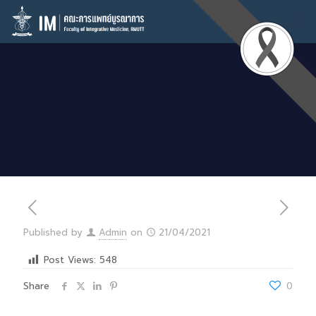
Published by
Admin
on
21/04/2021
Post Views:
548
Share
0