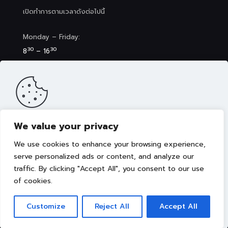
เปิดทำการตามเวลาดังต่อไปนี้
Monday – Friday:
30
30
8
– 16
Saturday (Clinic&Spa):
30
00
8
– 17
We value your privacy
เว็บไซต์นี้มีการจัดเก็บคุกกี้เพื่อมอบประสบการณ์การใช้งานเว็บไซต์ของ
คุณให้ดียิ่งขึ้น รวมถึงให้เราสามารถมอบข้อเสนอ กิจกรรมส่งเสริมการ
We use cookies to enhance your browsing experience,
ขาย เลือกเนื้อหาที่เหมาะสมให้กับคุณอย่างเป็นส่วนตัว ท่านสามารถศึกษา
นโยบายการใช้คุกกี้ (Cookies Policy)
ได้ที่ลิงค์นี้ การใช้งานเว็บไซต์นี้
serve personalized ads or content, and analyze our
เป็นการยอมรับข้อกำหนดและยินยอมให้เราจัดเก็บคุ้กกี้ตามนโยบายที่แจ้ง
traffic. By clicking "Accept All", you consent to our use
Copyright © 2022 คณะการแพทย์บูรณาการ มหาวิทยาลัย
ในเบื้องต้น
เทคโนโลยีราชมงคลธัญบุรี
of cookies.
ยอมรับ
Customize
Reject All
Accept All