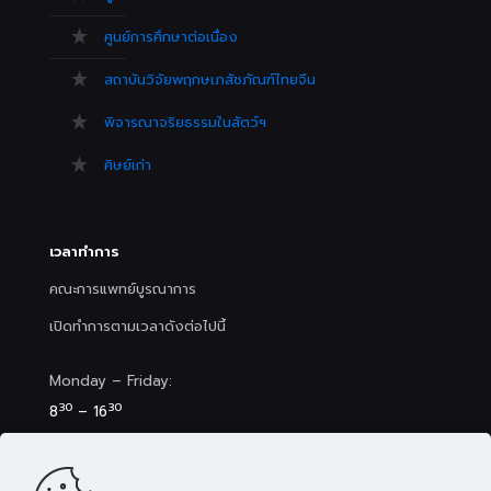
ศูนย์การศึกษาต่อเนื่อง
สถาบันวิจัยพฤกษเภสัชภัณฑ์ไทยจีน
พิจารณาจริยธรรมในสัตว์ฯ
ศิษย์เก่า
เวลาทำการ
คณะการแพทย์บูรณาการ
เปิดทำการตามเวลาดังต่อไปนี้
Monday – Friday:
30
30
8
– 16
Saturday (Clinic&Spa):
30
00
8
– 17