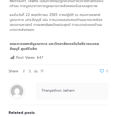
Microsoft Teams เรียนภาคทฤษฎีเกี่ยวกับกายวิภาคศาสตร์ของ
เต้านม การบูรณาการการดูแลมารดาหลังคลอดในระบบสุขภาพ
และในวันที่ 22 พฤศจิกายน 2565 ภาคปฏิบัติ ณ คณะการแพทย์
บูรณาการ มทร.ธัญบุรี เช่น การนวดและประคบเต้านมมารดาหลังค
ลอดตามศาสตร์ การแพทย์แผนไทยประยุกต์ การนวดประคบเต้านม
มารดาหลังคลอด
คณะการแพทย์บูรณาการ มหาวิทยาลัยเทคโนโลยีราชมงคล
ธัญบุรี ศูนย์รังสิต
Post Views:
647
Share
0
Thanyathon Jaiharn
Related posts