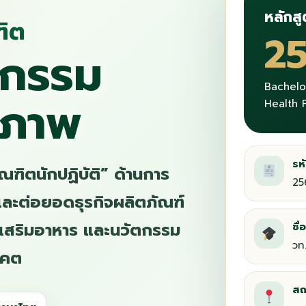
หลักสู
ฑิต
2
ตกรรม
Bachelo
ขภาพ
Health 
รห
ณฑิตนักปฏิบัติ” ด้านการ
25
ละต่อยอดธุรกิจผลิตภัณฑ์
ฑ์เสริมอาหาร และนวัตกรรม
ชื
วท
าคต
สถ