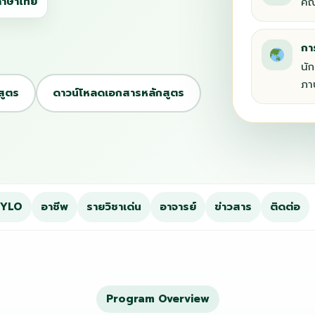
ภาษาไทย
คณ
กา
นั
ภา
สูตร
ดาวน์โหลดเอกสารหลักสูตร
/YLO
อาชีพ
รายวิชาเด่น
อาจารย์
ข่าวสาร
ติดต่อ
Program Overview