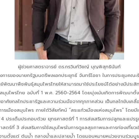
ผู้ช่วยศาสตราจารย์ ดร.กรวินท์วิชญ์ บุญพิสุทธินันท์
่งการของนายกรัฐมนตรีพลเอกประยุทธ์ จันทร์โอชา ในการประชุมคณะรัฐ
ัฒนาพืชพันธุ์สมุนไพรไทยให้สามารถมาใช้ประโยชน์ได้อย่างมีประสิทธิภา
สมุนไพรไทย ฉบับที่ 1 พ.ศ. 2560-2564 โดยมุ่งเน้นเกิดการพัฒนาต
ดยอาศัยกลไกประชารัฐและความร่วมมือจากทุกภาคส่วน เป็นกลไกขับเคลื่
การเมืองสมุนไพร ภายใต้วิสัยทัศน์ “สระแก้วเมืองแห่งสมุนไพร” โดยม
ใน 4 ประเด็นประกอบด้วย ยุทธศาสตร์ที่ 1 การส่งเสริมการปลูกและแปร
ร์ที่ 3 ส่งเสริมการใช้สมุนไพรในการดูแลสุขภาพและการท่องเที่ยวเช
นงานตั้งแต่ ต้นน้ำ กลางน้ำและปลายน้ำ โดยมอบหมายหน่วยงานร่วมบู